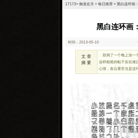
17173
>
御龙在天
>
每日推荐
> 黑白连环画
黑白连环画
时间：2013-05-10
16:43
鼓捣了一个晚上加一个
文 章
这样粗糙的帖子实在难
摘 要
心情，各位看官当是连