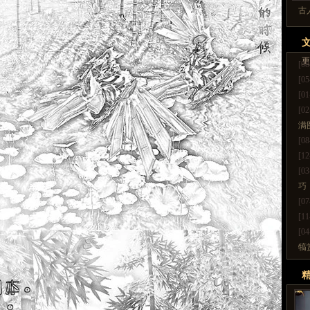
古
更
[08
[05
[01
[02
满
[08
[12
[03
巧
[07
[11
[04
犒
更