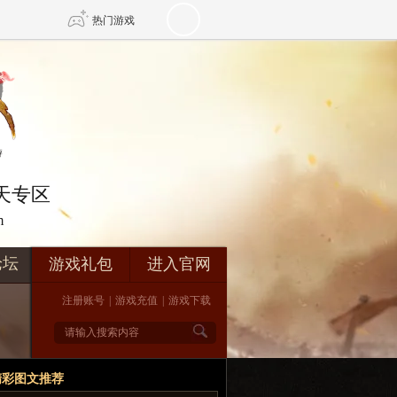
热门游戏
DNF
传奇4
剑网3旗舰版
新天龙八部
在天专区
m
自由
诛仙世界
新仙侠5
论坛
游戏礼包
进入官网
注册账号
|
游戏充值
|
游戏下载
精彩图文推荐