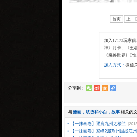
首页
上一
加入17173玩家
神》月卡、《王者
《魔兽世界》T
加入方式：
微信关
分享到：
w
t
z
l
与
漫画
，
坑货和小白
，
故事
相关的
【一抹画卷】逐鹿九州之楼兰
(2018
【一抹画卷】巅峰2服荆州国战江州