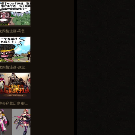
多>>
龙四格漫画-寄售…
龙四格漫画-藏宝…
你去穿越历史 御…