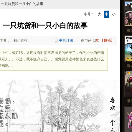
更
：一只坑货和一只小白的故事
字号：
大
中
小
：一只坑货和一只小白的故事
御
作者：一颗小青柠
手机订阅
参与评论(
0
)
【投稿】
上午，或许吧，近期没有时间再发御龙的帖子了，作为小小的停顿
以示人。。不过，我不嫌弃自己。。感觉要用这种颜色来表达些什么
环画吧。。
御
带