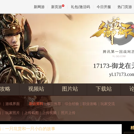
新网游
新页游
礼包/激活码
今日开服
热门页游
魔兽
天堂
17173-御龙
yl.17173.co
王权与
攻略
视频站
图片站
下载站
作
|
游戏界面
基础资料：
每日推荐
|
综合经验
|
职业攻略
|
玩家交流
频
|
玩家照片
|
上传截图
|
上传视频
|
照片上传
画：一只坑货和一只小白的故事