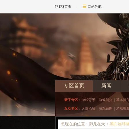
17173首页
网站导航
专区首页
新闻
新手专区：
游戏背景
|
游戏简介
|
基本操
互动专区：
火爆论坛
|
游戏截图
|
游戏视
您现在的位置：御龙在天 >
黑白连环