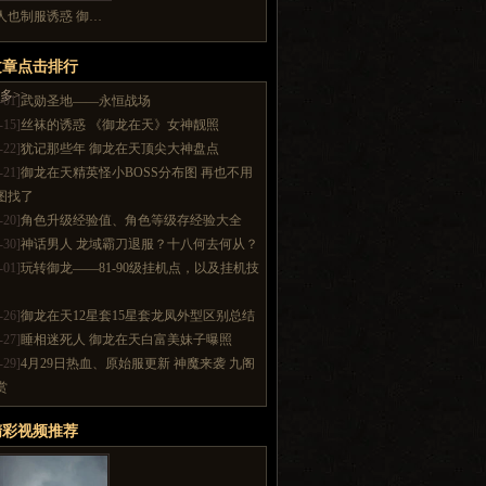
人也制服诱惑 御…
文章点击排行
多>>
-01]
武勋圣地——永恒战场
-15]
丝袜的诱惑 《御龙在天》女神靓照
-22]
犹记那些年 御龙在天顶尖大神盘点
-21]
御龙在天精英怪小BOSS分布图 再也不用
图找了
-20]
角色升级经验值、角色等级存经验大全
-30]
神话男人 龙域霸刀退服？十八何去何从？
-01]
玩转御龙——81-90级挂机点，以及挂机技
-26]
御龙在天12星套15星套龙凤外型区别总结
-27]
睡相迷死人 御龙在天白富美妹子曝照
-29]
4月29日热血、原始服更新 神魔来袭 九阁
赏
精彩视频推荐
多>>