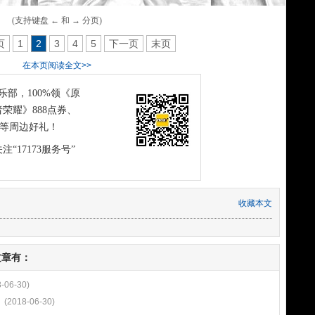
(支持键盘 ← 和 → 分页)
页
1
2
3
4
5
下一页
末页
在本页阅读全文>>
俱乐部，100%领《原
荣耀》888点券、
恤等周边好礼！
注“17173服务号”
收藏本文
文章有：
-06-30)
(2018-06-30)