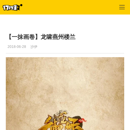
御龙在天
>
每日推荐
>
正文
【一抹画卷】龙啸燕州楼兰
2018-06-28
沙伊