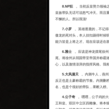
8.NP狂
。当初反皇势力领袖之
皇族带队无话可说怒气冲天。而且
不懈的人。所以我顶!
7.小罗
。英雄逐鹿的，不记得
傲龙的死对头，本人挂扣踢得时候
能力皆是上将之才。现在应该还在
6.雅士
。应该是神龙摆尾徐州
尾。将徐州从弱国带至帝国并称霸
心，以及激情澎湃的指挥风格。我
5.大风漫天
。内测牛人，燕州
反正也是土豪称霸的节奏。内测删
名，也是个很好的带队，果断入榜
4.公子奇
。嘿嘿，公子鸡的大
王和皇。双区中立区四雕像。将本狼