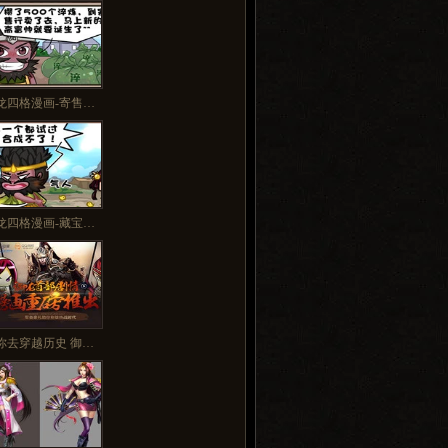
多>>
龙四格漫画-寄售…
龙四格漫画-藏宝…
你去穿越历史 御…