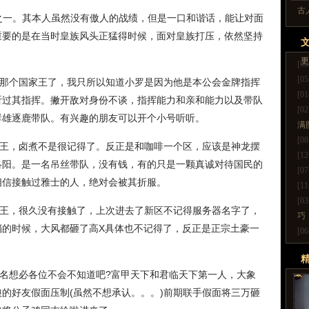
古
一。其本人虽然没有傲人的战绩，但是一口和谐话，能让对面
重要的是在当时皇族风头正猛得时候，面对皇族打压，依然坚持
更
[08
[05
那个国家王了，我只所以知道小罗是因为他是本公会金牌指挥
[01
听过其指挥。撇开敌对身份不谈，指挥能力和亲和能力以及带队
[02
群雄逐鹿带队。有兴趣的朋友可以开个小号听听。
满
[08
王，卤煮不是很记得了。反正是和咖啡一个区，应该是神龙摆
[12
洛阳。是一名吊丝带队，没有钱，有的只是一颗真诚对待国民的
[07
相信接触过雅士的人，绝对会被其折服。
[11
[03
王，很久没有接触了，上次进去了新区不记得服务器名字了，
巧
档的时候，大风都砸了高X具体也不记得了，反正是正宗土豪一
[06
。
名想必各位不会不知道吧?富甲天下和君临天下第一人，大象
更
的好友假面压制(虽然不想承认。。。)前期联手假面将三万砸