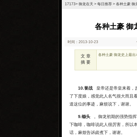
17173
>
御龙在天
>
每日推荐
> 各种土豪 
各种土豪 御
时间：2013-10-23
15:24
各种土豪 御龙史上最出
文 章
摘 要
10.誉战
皇帝还是帝皇来着，反
了下度娘，感觉此人名气很大而且看
道这位的事迹，麻烦说下，谢谢。
9.锄头
。御龙初期的强势指挥
下咖啡，咖啡说此人很厉害，所以
话，麻烦告诉卤煮下，谢谢。