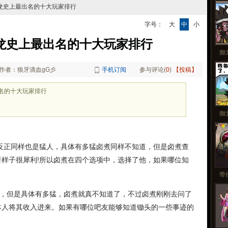
更
御龙史上最出名的十大玩家排行
字号：
大
中
小
龙史上最出名的十大玩家排行
御
作者：狼牙滴血gG彡
手机订阅
参与评论(
0
)
【投稿】
名的十大玩家排行
御
正同样也是猛人，具体有多猛卤煮同样不知道，但是卤煮查
样子很犀利!所以卤煮在四个选项中，选择了他，如果哪位知
带
，但是具体有多猛，卤煮就真不知道了，不过卤煮刚刚去问了
本人将其收入进来。如果有哪位吧友能够知道锄头的一些事迹的