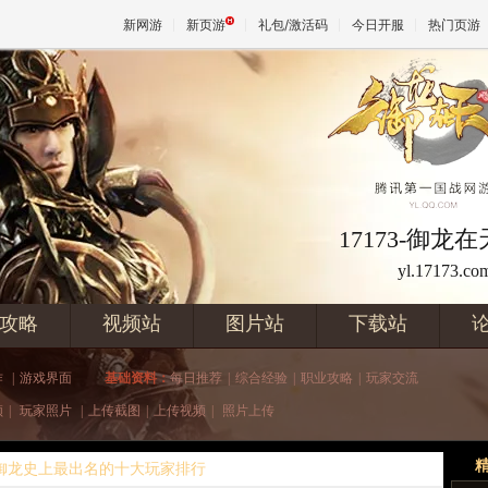
新网游
新页游
礼包/激活码
今日开服
热门页游
魔兽
天堂
17173-御龙
yl.17173.co
王权与
攻略
视频站
图片站
下载站
作
|
游戏界面
基础资料：
每日推荐
|
综合经验
|
职业攻略
|
玩家交流
频
|
玩家照片
|
上传截图
|
上传视频
|
照片上传
 御龙史上最出名的十大玩家排行