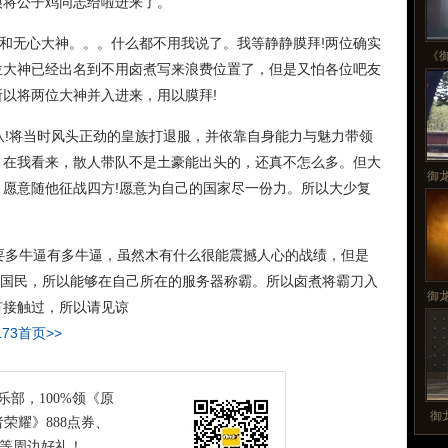
狼将公子鸡同志给啦进来了。
和无心大神。。。什么都不用我说了。我等静静膜拜!两位确实
《
位大神已经出名到不用卤煮写来浪费位置了，但是又怕各位吧友
以将两位大神并入进来，用以膜拜!
队!将当时风头正劲的皇族打退服，并依靠自身能力与魅力带领
。在我看来，散人带队不是土豪能出头的，还真不怎么多。但大
御
愿意随他征战四方!愿意为自己的国家尽一份力。所以大少复
要多牛逼有多牛逼，虽然木有什么很能震撼人心的战绩，但是
结国民，所以能够在自己所在的服务器称霸。所以卤煮将霸刀入
御
有接触过，所以请见谅
173首页>>
俱乐部，100%领《原
御
荣耀》888点券、
恤等周边好礼！