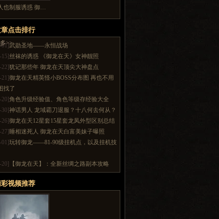
人也制服诱惑 御…
文章点击排行
多>>
-01]
武勋圣地——永恒战场
-15]
丝袜的诱惑 《御龙在天》女神靓照
-22]
犹记那些年 御龙在天顶尖大神盘点
-21]
御龙在天精英怪小BOSS分布图 再也不用
图找了
-20]
角色升级经验值、角色等级存经验大全
-30]
神话男人 龙域霸刀退服？十八何去何从？
-26]
御龙在天12星套15星套龙凤外型区别总结
-27]
睡相迷死人 御龙在天白富美妹子曝照
-01]
玩转御龙——81-90级挂机点，以及挂机技
-20]
【御龙在天】：全新丝绸之路副本攻略
精彩视频推荐
多>>