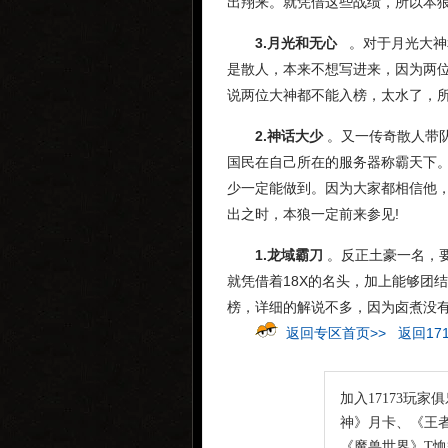
出翔来。就凭借这些战绩，所以本
3.月光和无心
。对于月光大神
是散人，本来不想写进来，因为两
说两位大神都不能入榜，太水了，所
2.神话大少
。又一传奇散人带
国民在自己所在的服务器称霸天下
少一定能做到。因为大家都相信他，
出之时，本狼一定前来参见!
1.龙域霸刀
。反正土豪一名，
就凭借着18X的名头，加上能够团
榜，详细的解说不多，因为卤煮没
返回专区首页>>
返回17
加入17173玩家
神》月卡、《王者
《魔兽世界》T