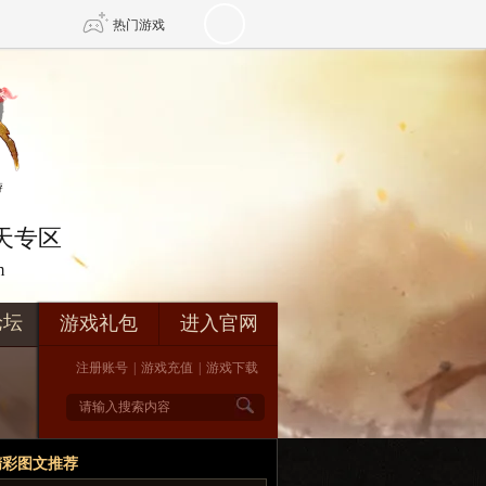
热门游戏
DNF
传奇4
剑网3旗舰版
新天龙八部
在天专区
m
自由
诛仙世界
仙剑世界
论坛
游戏礼包
进入官网
注册账号
|
游戏充值
|
游戏下载
精彩图文推荐