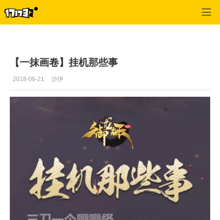
御龙在天
>
每日推荐
>
正文
【一抹画卷】挂机那些事
2018-06-21
沙伊