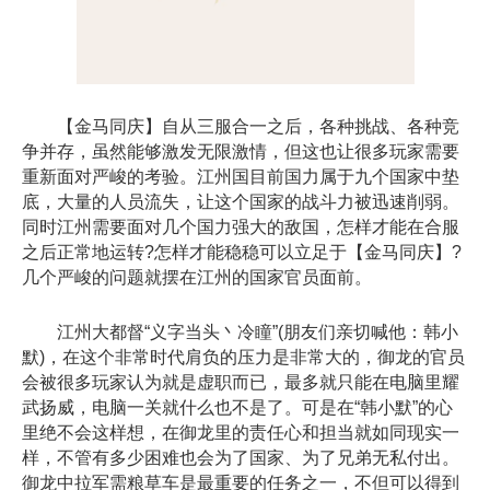
【金马同庆】自从三服合一之后，各种挑战、各种竞
争并存，虽然能够激发无限激情，但这也让很多玩家需要
重新面对严峻的考验。江州国目前国力属于九个国家中垫
底，大量的人员流失，让这个国家的战斗力被迅速削弱。
同时江州需要面对几个国力强大的敌国，怎样才能在合服
之后正常地运转?怎样才能稳稳可以立足于【金马同庆】?
几个严峻的问题就摆在江州的国家官员面前。
江州大都督“义字当头丶冷瞳”(朋友们亲切喊他：韩小
默)，在这个非常时代肩负的压力是非常大的，御龙的官员
会被很多玩家认为就是虚职而已，最多就只能在电脑里耀
武扬威，电脑一关就什么也不是了。可是在“韩小默”的心
里绝不会这样想，在御龙里的责任心和担当就如同现实一
样，不管有多少困难也会为了国家、为了兄弟无私付出。
御龙中拉军需粮草车是最重要的任务之一，不但可以得到