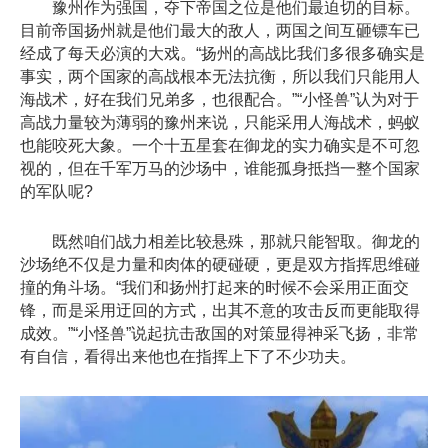
豫州作为强国，夺下帝国之位是他们最迫切的目标。
目前帝国扬州就是他们最大的敌人，两国之间互砸镖车已
经成了每天必演的大戏。“扬州的高战比我们多很多确实是
事实，两个国家的高战根本无法抗衡，所以我们只能用人
海战术，好在我们兄弟多，也很配合。”“小怪兽”认为对于
高战力量较为薄弱的豫州来说，只能采用人海战术，蚂蚁
也能咬死大象。一个十五星套在御龙的实力确实是不可忽
视的，但在千军万马的沙场中，谁能孤身抵挡一整个国家
的军队呢?
既然咱们战力相差比较悬殊，那就只能智取。御龙的
沙场绝不仅是力量和肉体的硬碰硬，更是双方指挥思维碰
撞的角斗场。“我们和扬州打起来的时候不会采用正面交
锋，而是采用迂回的方式，出其不意的攻击反而更能取得
成效。”“小怪兽”说起抗击敌国的对策显得神采飞扬，非常
有自信，看得出来他也在指挥上下了不少功夫。