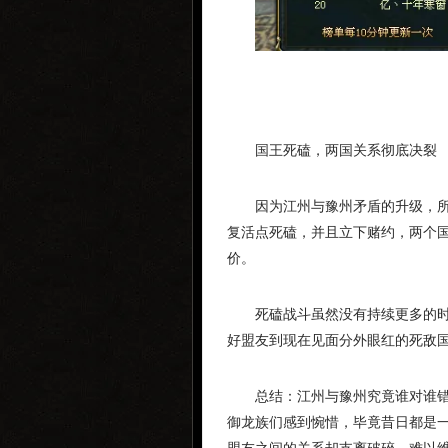
国王死磕，两国关系彻底决裂
因为江州与豫州矛盾的升级，
复活点死磕，并且立下赌约，两个
价。
死磕战斗虽然没有持续更多的
好盟友到现在见面分外眼红的死敌
总结：江州与豫州究竟谁对谁
御龙族们感到惋惜，毕竟昔日都是