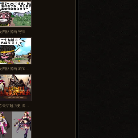
多>>
龙四格漫画-寄售…
龙四格漫画-藏宝…
你去穿越历史 御…