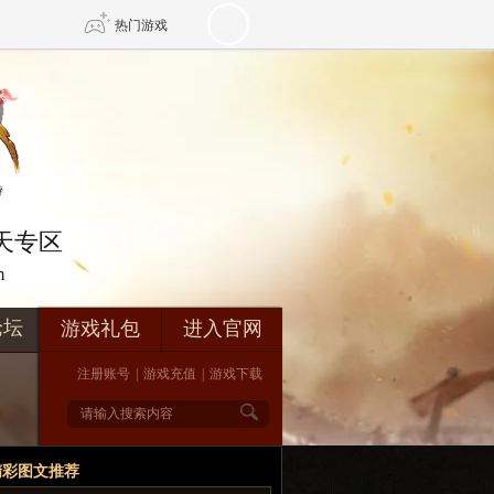
热门游戏
DNF
传奇4
剑网3旗舰版
新天龙八部
在天专区
m
自由
诛仙世界
新仙侠5
论坛
游戏礼包
进入官网
注册账号
|
游戏充值
|
游戏下载
精彩图文推荐