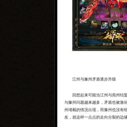
江州与豫州矛盾逐步升级
回想起来可能当江州与燕州结
与豫州问题越来越多，矛盾也被激
州堵截的情况出现，而豫州也没有
友，就这样一点点的走向分裂的边