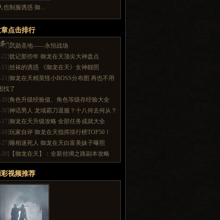
人也制服诱惑 御…
文章点击排行
多>>
-01]
武勋圣地——永恒战场
-22]
犹记那些年 御龙在天顶尖大神盘点
-15]
丝袜的诱惑 《御龙在天》女神靓照
-21]
御龙在天精英怪小BOSS分布图 再也不用
图找了
-20]
角色升级经验值、角色等级存经验大全
-30]
神话男人 龙域霸刀退服？十八何去何从？
-17]
御龙在天升级攻略 全部任务成就大全
-10]
玩家自评 御龙在天指挥排行榜TOP50！
-27]
睡相迷死人 御龙在天白富美妹子曝照
-20]
【御龙在天】：全新丝绸之路副本攻略
精彩视频推荐
多>>