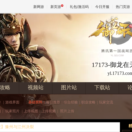
新网游
新页游
礼包/激活码
今日开服
热门页游
魔兽
天堂
17173-御龙
yl.17173.co
王权与
攻略
视频站
图片站
下载站
作
|
游戏界面
基础资料：
每日推荐
|
综合经验
|
职业攻略
|
玩家交流
频
|
玩家照片
|
上传截图
|
上传视频
|
照片上传
庆】豫州与江州决裂