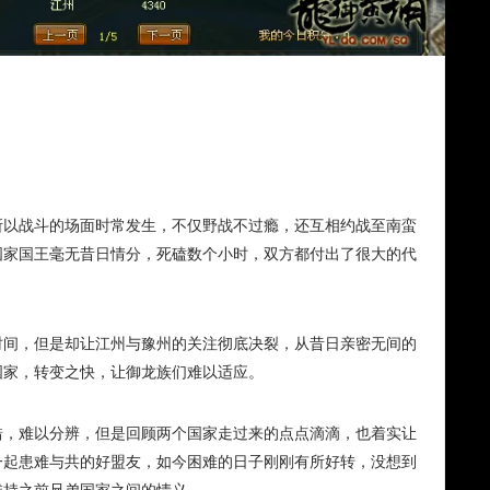
所以战斗的场面时常发生，不仅野战不过瘾，还互相约战至南蛮
国家国王毫无昔日情分，死磕数个小时，双方都付出了很大的代
时间，但是却让江州与豫州的关注彻底决裂，从昔日亲密无间的
国家，转变之快，让御龙族们难以适应。
错，难以分辨，但是回顾两个国家走过来的点点滴滴，也着实让
一起患难与共的好盟友，如今困难的日子刚刚有所好转，没想到