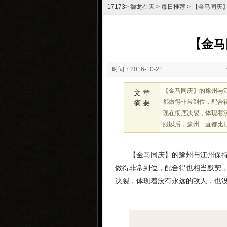
17173
>
御龙在天
>
每日推荐
> 【金马同庆
【金马
时间：2016-10-21
16:07
【金马同庆】的豫州与
文 章
都做得非常到位，配合
摘 要
现在彻底决裂，体现着
服以后，豫州一直都比
【金马同庆】的豫州与江州保
做得非常到位，配合得也相当默契
决裂，体现着没有永远的敌人，也