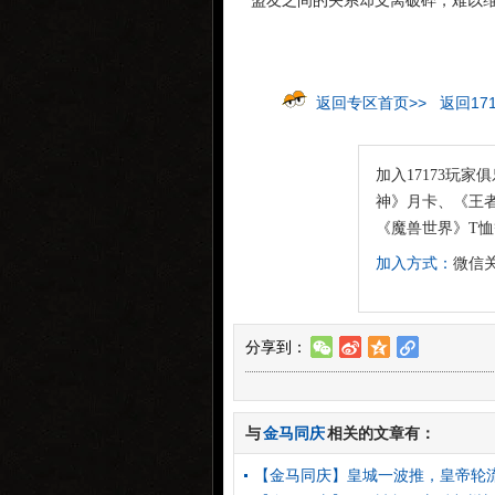
盟友之间的关系却支离破碎，难以
返回专区首页>>
返回17
加入17173玩家
神》月卡、《王者
《魔兽世界》T
加入方式：
微信关
分享到：
w
t
z
l
与
金马同庆
相关的文章有：
【金马同庆】皇城一波推，皇帝轮