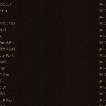
这么玩！
[07-
的内心
[07-
[07-
持自己的路
[07-
英雄
[07-
久
[06-
心的战役！
[06-
回到最初时
[06-
，从我开始！
[06-
游戏
[06-
剑客
[06-
烂星光
[06-
不了
[06-
兄弟
[06-
巅峰
[06-
，梦就在！
[06-