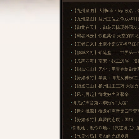
【九州皇图】大神o承丶诺o改名，
【九州皇图】益州王位之争或将引
【御龙在天】：御花园惊现外国友
【霸者风云】铁血柔情 天堂的御龙
【王者归来】土豪小歪G直播马庄
【倾城名将】铅笔盒——世界第一
【龙舞四海】南安：我主沉浮，指
【指点江山】无尘：用青春给御龙
【势如破竹】慕夏：御龙女神粉红
【指点江山】扬州国王三万 大咖
【风云再起】御龙好声音馨辛
御龙好声音第四季冠军“大嘴”
【世外桃源】御龙好声音第四季亚军
【势如破竹】真爱的态度：国婚
你瞅啥，瞅你咋地--《疯狂御龙》
【气贯沙场】卖肉的光辉岁月