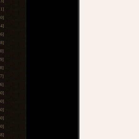
23]
21]
20]
14]
26]
18]
20]
19]
18]
17]
06]
30]
30]
30]
30]
30]
28]