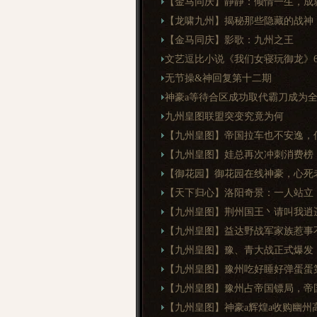
【金马同庆】静静：倾情一生，成
【龙啸九州】揭秘那些隐藏的战神
【金马同庆】影歌：九州之王
文艺逗比小说《我们女寝玩御龙》69
无节操&神回复第十二期
神豪a等待合区成功取代霸刀成为
九州皇图联盟突变究竟为何
【九州皇图】帝国拉车也不安逸，
【九州皇图】娃总再次冲刺消费榜
【御花园】御花园在线神豪，心死
【天下归心】洛阳奇景：一人站立
【九州皇图】荆州国王丶请叫我逍
【九州皇图】益达野战军家族惹事
【九州皇图】豫、青大战正式爆发
【九州皇图】豫州吃好睡好弹蛋蛋第2
【九州皇图】豫州占帝国镖局，帝
【九州皇图】神豪a辉煌a收购幽州