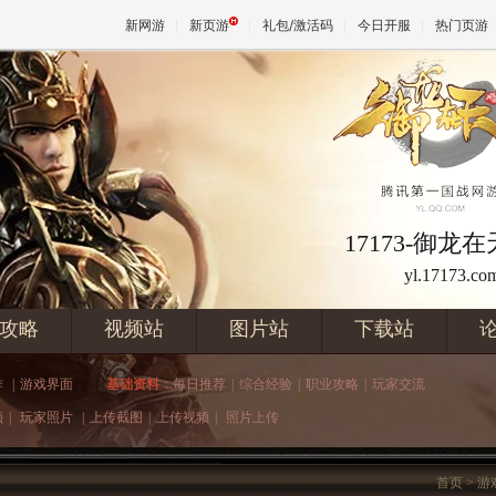
新网游
新页游
礼包/激活码
今日开服
热门页游
魔兽
天堂
17173-御龙
yl.17173.co
王权与
攻略
视频站
图片站
下载站
作
|
游戏界面
基础资料：
每日推荐
|
综合经验
|
职业攻略
|
玩家交流
频
|
玩家照片
|
上传截图
|
上传视频
|
照片上传
首页
> 