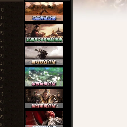
31]
01]
18]
15]
15]
13]
13]
13]
13]
12]
11]
11]
10]
08]
08]
08]