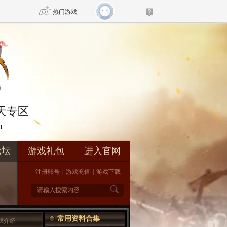
热门游戏
DNF
传奇4
剑网3旗舰版
新天龙八部
在天专区
m
自由
诛仙世界
仙剑世界
论坛
游戏礼包
进入官网
注册账号
|
游戏充值
|
游戏下载
常用资料合集
游戏介绍