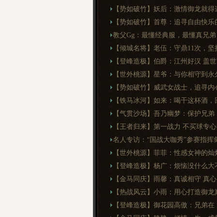
【势如破竹】妖后：激情御龙就得
【势如破竹】首尊：追寻自由快乐
教父Gg：最懂经典服，最懂真兄弟
【倾城名将】老伍：守鼎11次，坚
【登峰造极】伯爵：江州好汉 盖世
【世外桃源】星爷：与你相守到永
【势如破竹】威武女战士，追寻内
【铁马冰河】如来：喝干这杯酒，
【气贯沙场】吾乃幽梦：保护兄弟
【王者归来】第一战力 不买球专心
名人专访：“国战大咖秀”参赛指挥
【世外桃源】菲菲：性感女神的灿
【登峰造极】杨广：烦恼没什么大
【金马同庆】雨馨：真诚相守 真心
【热战风云】小雨：用心打造御龙
【登峰造极】御花园高傲：兄弟在