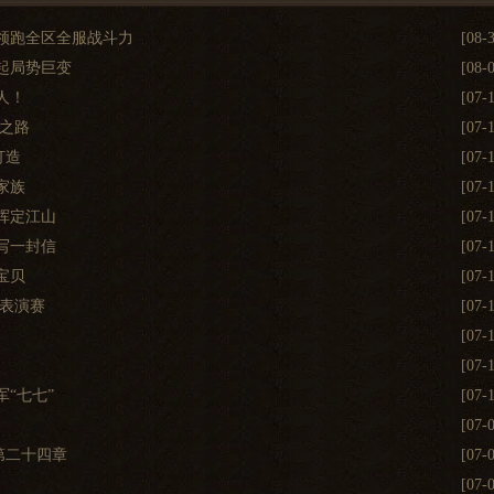
领跑全区全服战斗力
[08-
起局势巨变
[08-
人！
[07-
之路
[07-
打造
[07-
家族
[07-
挥定江山
[07-
写一封信
[07-
宝贝
[07-
秀表演赛
[07-
[07-
[07-
“七七”
[07-
[07-
第二十四章
[07-
[07-