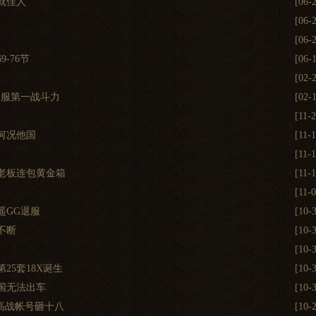
就佳人
[06-
[06-
[06-
-76节
[06-
[02-
全服第一战斗力
[02-
[11-
何况他国
[11-
[11-
老板连包黄金箱
[11-
[11-
遥GG退服
[10-
不断
[10-
[10-
5套18X诞生
[10-
国无法出车
[10-
高战帐号砸十八
[10-