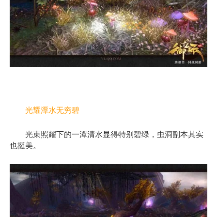
光耀潭水无穷碧
光束照耀下的一潭清水显得特别碧绿，虫洞副本其实
也挺美。