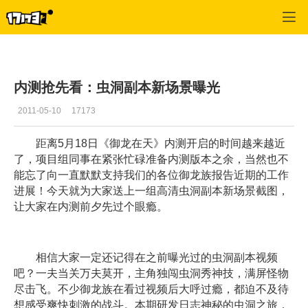
御龙在天
>
每日推荐
>
正文
内测抢先看：虫洞副本新场景曝光
2011-05-10
17173
距离5月18日《御龙在天》内测开启的时间越来越近
了，项目组同事在紧张忙碌准备内测版本之余，当然也不
能忘了向一直默默支持我们的各位御龙族报告近期的工作
进展！今天就为大家送上一组高清虫洞副本新场景截图，
让大家在内测前夕先过个眼瘾。
相信大家一定还记得在之前曝光过的虫洞副本视频
吧？一夫当关万夫莫开，主角独闯虫洞秀神技，满屏怪物
尽击飞。不少御龙族在看过视频后大呼过瘾，都迫不及待
想感受爽快刺激的战斗。本期研发日志神秘的虫洞之旅，