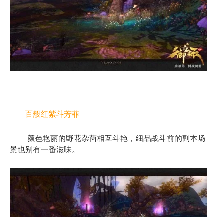
百般红紫斗芳菲
颜色艳丽的野花杂菌相互斗艳，细品战斗前的副本场
景也别有一番滋味。