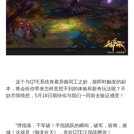
这个与QTE系统有着异曲同工之妙，能即时触发的副
本，将会给你带来怎样意想不到的体验和新奇玩法呢？不
妨尽情猜想，5月18日期待你与我们一同前去验证感受！
“弹指落，千军破！手指跳跃的瞬间，破军，斩将，摧
城！这就是《御龙在天》，首款QTE泛国战网游！