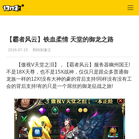
御龙在天
>
每日推荐
>
正文
【霸者风云】铁血柔情 天堂的御龙之路
2016-07-15
荆轲刺秦王
【傲视V天堂之泪】，【霸者风云】服务器幽州国王!
不是18X天尊，也不是15X战神，仅仅只是跟众多普通御
龙族一样的12X!没有大神的豪的背后支持!同样没有没有工
会的背后支持!有的只是一个屌丝的御龙征战之旅!