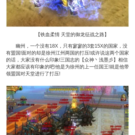
【铁血柔情 天堂的御龙征战之路】
幽州，一个没有18X，只有寥寥的3套15X的国家，没
有盟国!面对的却是徐州江州两国的打压!或许说这两个国家
的话，大家没有什么印象!三国志的【众神丶浅墨彡】相信
大家都应该有印象的吧!他是为徐州的上一任国王!就是他带
领盟国对天堂进行了打压!