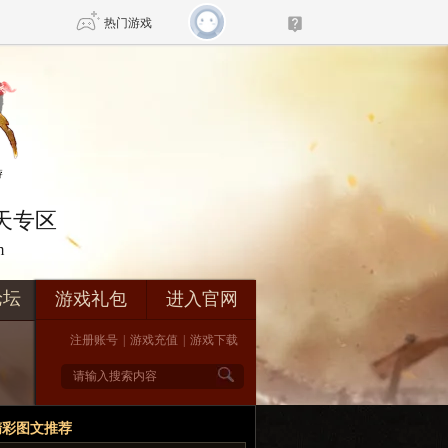
热门游戏
DNF
传奇4
剑网3旗舰版
新天龙八部
在天专区
m
自由
诛仙世界
新仙侠5
论坛
游戏礼包
进入官网
注册账号
|
游戏充值
|
游戏下载
精彩图文推荐