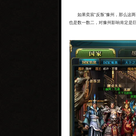
如果奕宸“反叛”豫州，那么这
也是数一数二，对豫州影响肯定是