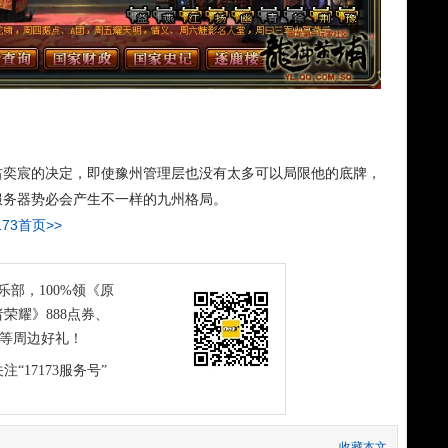
右奕宸的决定，即使豫州管理层也没有太多可以局限他的底牌，
服务器势必会产生不一样的九州格局。
173首页>>
俱乐部，100%领《原
荣耀》888点券、
恤等周边好礼！
注“17173服务号”
收藏本文