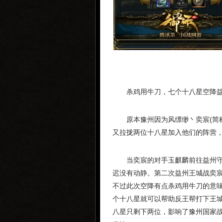
杀鸡用牛刀，七个十八星空降
原本豫州因为风缥缈丶奕宸(简
又拉拢两位十八星加入他们的阵营
当奕宸的对手玉麒麟前往益州
迟没有动静。第二次益州王城战奕
不过此次空降有点杀鸡用牛刀的意
个十八星就可以帮助反王帮打下王
八星只剩下两位，影响了豫州国家