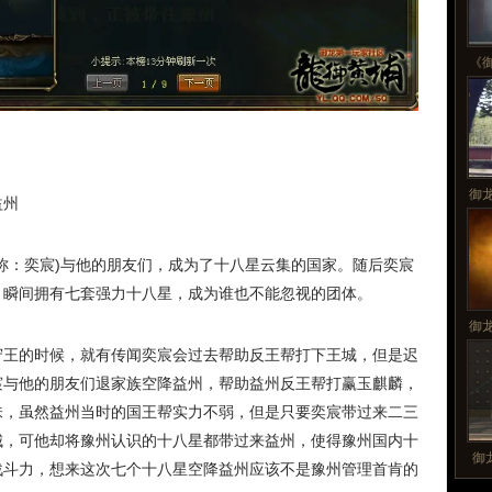
《
御
益州
称：奕宸)与他的朋友们，成为了十八星云集的国家。随后奕宸
，瞬间拥有七套强力十八星，成为谁也不能忽视的团体。
御
守王的时候，就有传闻奕宸会过去帮助反王帮打下王城，但是迟
宸与他的朋友们退家族空降益州，帮助益州反王帮打赢玉麒麟，
味，虽然益州当时的国王帮实力不弱，但是只要奕宸带过来二三
城，可他却将豫州认识的十八星都带过来益州，使得豫州国内十
御
战斗力，想来这次七个十八星空降益州应该不是豫州管理首肯的