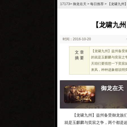
17173
>
御龙在天
>
每日推荐
> 【龙啸九州
【龙啸九州
时间：2016-10-20
16:30
【龙啸九州】益州备受
文 章
的就是玉麒麟与奕宸之
摘 要
天咱们要猜想一下奕宸
来风，种种迹象都说明
御龙在天
【龙啸九州】益州备受御龙族
就是玉麒麟与奕宸之争，两个都是