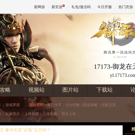
新网游
新页游
礼包/激活码
今日开服
热门页游
魔兽
天堂
17173-御龙
yl.17173.co
王权与
攻略
视频站
图片站
下载站
作
|
游戏界面
基础资料：
每日推荐
|
综合经验
|
职业攻略
|
玩家交流
频
|
玩家照片
|
上传截图
|
上传视频
|
照片上传
】豫州奕宸“反叛”会怎样？