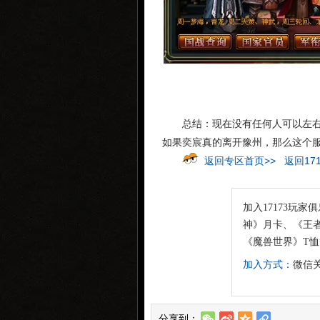
总结：现在没有任何人可以左
如果奕宸真的离开豫州，那么这个
返回专区首页>>
返回17
加入17173玩家
神》月卡、《王者
《魔兽世界》T
加入方式：
微信关
分享到：
w
t
z
l