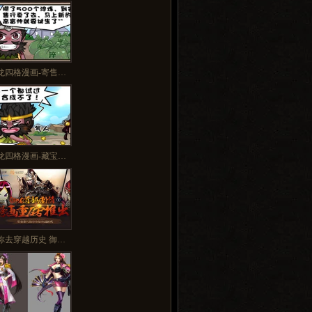
多>>
龙四格漫画-寄售…
龙四格漫画-藏宝…
你去穿越历史 御…