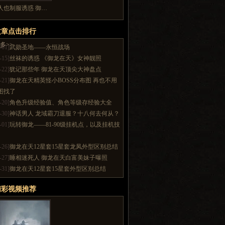
人也制服诱惑 御…
文章点击排行
多>>
-01]
武勋圣地——永恒战场
-15]
丝袜的诱惑 《御龙在天》女神靓照
-22]
犹记那些年 御龙在天顶尖大神盘点
-21]
御龙在天精英怪小BOSS分布图 再也不用
图找了
-20]
角色升级经验值、角色等级存经验大全
-30]
神话男人 龙域霸刀退服？十八何去何从？
-01]
玩转御龙——81-90级挂机点，以及挂机技
-26]
御龙在天12星套15星套龙凤外型区别总结
-27]
睡相迷死人 御龙在天白富美妹子曝照
-31]
御龙在天12星套15星套外型区别总结
精彩视频推荐
多>>