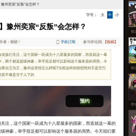
更
】豫州奕宸“反叛”会怎样？
字号：
大
中
小
】豫州奕宸“反叛”会怎样？
御
作者：锁锁丶
手机订阅
参与评论(
0
)
【投稿】
御龙族们关注，这个国家一跃成为十八星最多的国家，而造就这一幕
争，两个都是超级神豪，举手投足都可以影响这个服务器的局势。今
如果自立为王，豫州会变得怎么样呢?当然这样的猜想绝对不是空穴
御
奕宸不像是甘于人下的
预约
带
们关注，这个国家一跃成为十八星最多的国家，而造就这一幕的
超级神豪，举手投足都可以影响这个服务器的局势。今天咱们要