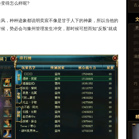
变得怎么样呢?
古
来风，种种迹象都说明奕宸不像是甘于人下的神豪，所以当他的
更
候，势必会与豫州管理发生冲突，那时候可想而知“反叛”就成
[08
[05
[01
[02
满
[08
[12
[03
巧
[07
[11
[05
更