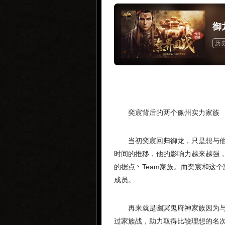
御
历
奕宸背后的两个豫州实力家族
当初奕宸回归御龙，只是想与
时间的推移，他的影响力越来越强
的据点丶Team家族。而奕宸和这
成员。
再来就是幽冥鬼府神家族因为
过家族战，助力取得比较理想的名