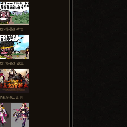
多>>
龙四格漫画-寄售…
龙四格漫画-藏宝…
你去穿越历史 御…