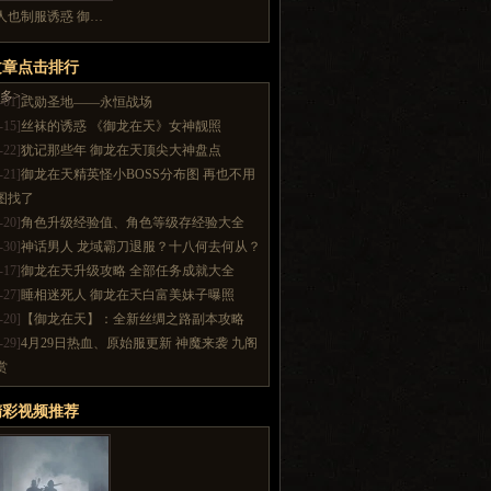
人也制服诱惑 御…
文章点击排行
多>>
-01]
武勋圣地——永恒战场
-15]
丝袜的诱惑 《御龙在天》女神靓照
-22]
犹记那些年 御龙在天顶尖大神盘点
-21]
御龙在天精英怪小BOSS分布图 再也不用
图找了
-20]
角色升级经验值、角色等级存经验大全
-30]
神话男人 龙域霸刀退服？十八何去何从？
-17]
御龙在天升级攻略 全部任务成就大全
-27]
睡相迷死人 御龙在天白富美妹子曝照
-20]
【御龙在天】：全新丝绸之路副本攻略
-29]
4月29日热血、原始服更新 神魔来袭 九阁
赏
精彩视频推荐
多>>