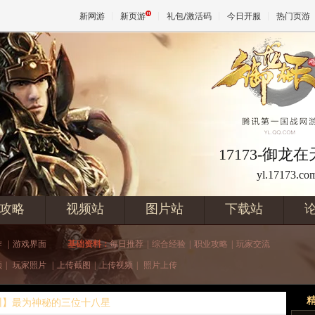
新网游
新页游
礼包/激活码
今日开服
热门页游
魔兽
天堂
17173-御龙
yl.17173.co
王权与
攻略
视频站
图片站
下载站
作
|
游戏界面
基础资料：
每日推荐
|
综合经验
|
职业攻略
|
玩家交流
频
|
玩家照片
|
上传截图
|
上传视频
|
照片上传
州】最为神秘的三位十八星