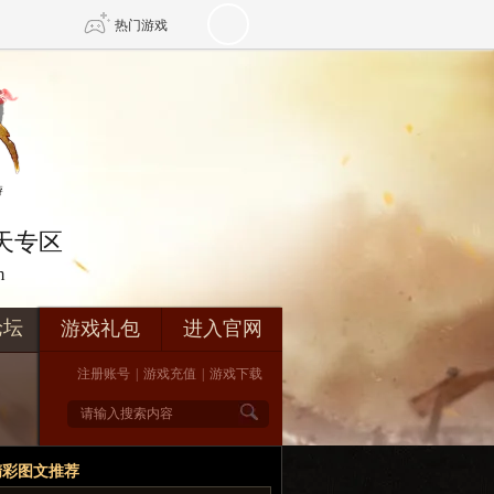
热门游戏
DNF
传奇4
剑网3旗舰版
新天龙八部
在天专区
m
自由
诛仙世界
新仙侠5
论坛
游戏礼包
进入官网
注册账号
|
游戏充值
|
游戏下载
精彩图文推荐