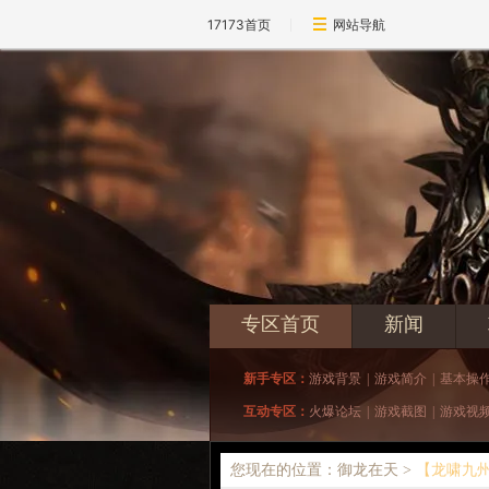
17173首页
网站导航
专区首页
新闻
新手专区：
游戏背景
|
游戏简介
|
基本操
互动专区：
火爆论坛
|
游戏截图
|
游戏视
您现在的位置：御龙在天 >
【龙啸九