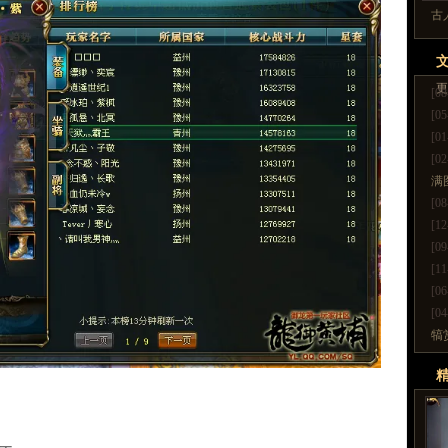
古
更
[08
[05
[01
[02
满
[08
[12
[09
[11
[06
[04
犒
更