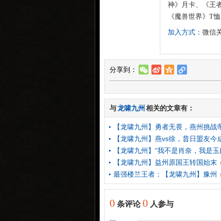
神》月卡、《王者
《魔兽世界》T
加入方式：
微信关
分享到：
w
t
z
l
与
龙啸九州
相关的文章有：
【龙啸九州】勇者无畏，燕州挑战
【龙啸九州】燕vs徐，昔日盟友今
【龙啸九州】“我不是肖奈，我是玉
【龙啸九州】益州原国王转国始末
最强楼兰王者：【龙啸九州】豫州
0
0
条评论
人参与