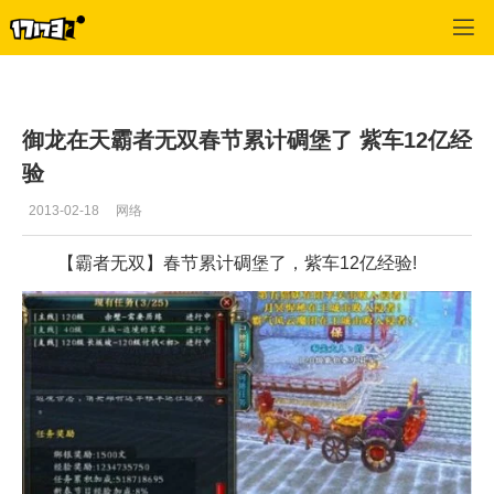
御龙在天
>
每日推荐
>
正文
御龙在天霸者无双春节累计碉堡了 紫车12亿经
验
2013-02-18
网络
【霸者无双】春节累计碉堡了，紫车12亿经验!