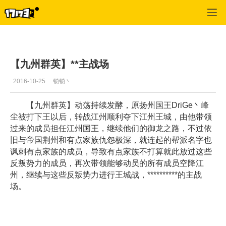
御龙在天
>
每日推荐
>
正文
【九州群英】**主战场
2016-10-25
锁锁丶
【九州群英】动荡持续发酵，原扬州国王DriGe丶峰
尘被打下王以后，转战江州顺利夺下江州王城，由他带领
过来的成员担任江州国王，继续他们的御龙之路，不过依
旧与帝国荆州和有点家族仇怨极深，就连起的帮派名字也
讽刺有点家族的成员，导致有点家族不打算就此放过这些
反叛势力的成员，再次带领能够动员的所有成员空降江
州，继续与这些反叛势力进行王城战，**********的主战
场。