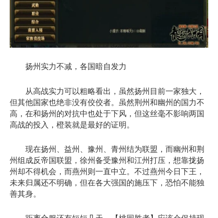
扬州实力不减，各国暗自发力
从高战实力可以粗略看出，虽然扬州目前一家独大，
但其他国家也绝非没有佼佼者。虽然荆州和幽州的国力不
高，在和扬州的对抗中也处于下风，但这丝毫不影响两国
高战的投入，橙装就是最好的证明。
现在扬州、益州、豫州、青州结为联盟，而幽州和荆
州组成反帝国联盟，徐州备受豫州和江州打压，想靠拢扬
州却不得机会，而燕州则一直中立。不过燕州今日下王，
未来归属还不明确，但在各大强国的施压下，恐怕不能独
善其身。