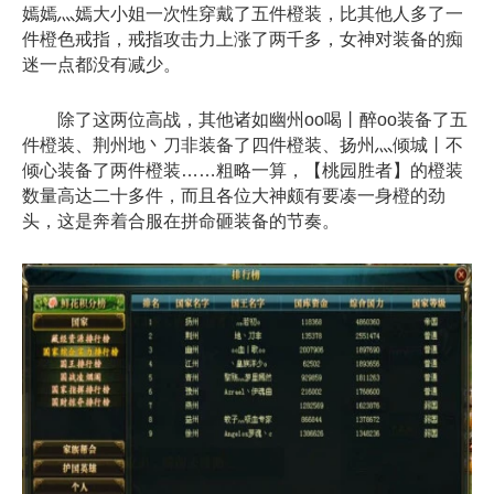
嫣嫣灬嫣大小姐一次性穿戴了五件橙装，比其他人多了一
件橙色戒指，戒指攻击力上涨了两千多，女神对装备的痴
迷一点都没有减少。
除了这两位高战，其他诸如幽州oo喝丨醉oo装备了五
件橙装、荆州地丶刀非装备了四件橙装、扬州灬倾城丨不
倾心装备了两件橙装……粗略一算，【桃园胜者】的橙装
数量高达二十多件，而且各位大神颇有要凑一身橙的劲
头，这是奔着合服在拼命砸装备的节奏。