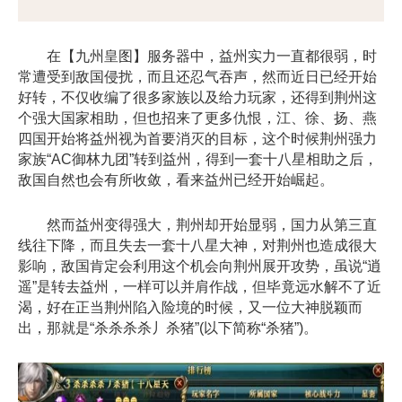
在【九州皇图】服务器中，益州实力一直都很弱，时
常遭受到敌国侵扰，而且还忍气吞声，然而近日已经开始
好转，不仅收编了很多家族以及给力玩家，还得到荆州这
个强大国家相助，但也招来了更多仇恨，江、徐、扬、燕
四国开始将益州视为首要消灭的目标，这个时候荆州强力
家族“AC御林九团”转到益州，得到一套十八星相助之后，
敌国自然也会有所收敛，看来益州已经开始崛起。
然而益州变得强大，荆州却开始显弱，国力从第三直
线往下降，而且失去一套十八星大神，对荆州也造成很大
影响，敌国肯定会利用这个机会向荆州展开攻势，虽说“逍
遥”是转去益州，一样可以并肩作战，但毕竟远水解不了近
渴，好在正当荆州陷入险境的时候，又一位大神脱颖而
出，那就是“杀杀杀杀丿杀猪”(以下简称“杀猪”)。