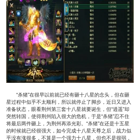
“杀猪”在很早以前就已经有砸十八星的念头，但在砸
星过程中似乎不太顺利，所以就停止了脚步，近日又进入
准备状态，眼看荆州第三套十八星就要诞生，但“逍遥”却
突然转国，使得荆州陷入很大的危机，于是“杀猪”忍不住
将最后两件砸上，为荆州再添光彩。“杀猪”在还是十五星
的时候就已经很强大，如今完成十八星天尊之后，战力似
乎没有涨很多，不算是一个强力十八星，但也不是很弱，