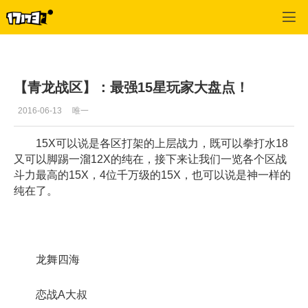
御龙在天
>
每日推荐
>
正文
【青龙战区】：最强15星玩家大盘点！
2016-06-13
唯一
15X可以说是各区打架的上层战力，既可以拳打水18
又可以脚踢一溜12X的纯在，接下来让我们一览各个区战
斗力最高的15X，4位千万级的15X，也可以说是神一样的
纯在了。
龙舞四海
恋战A大叔