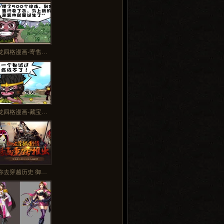
多>>
龙四格漫画-寄售…
龙四格漫画-藏宝…
你去穿越历史 御…