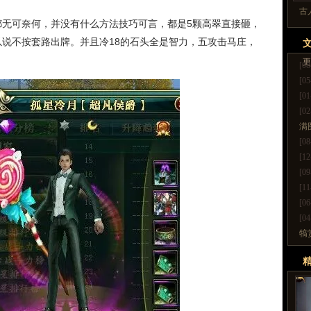
古
都无可奈何，并没有什么方法技巧可言，都是5颗高翠直接砸，
说不按套路出牌。并且冷18的石头全是智力，五攻击马庄，
更
[08
[05
[01
[02
满
[08
[12
[09
[11
[06
[04
犒
更