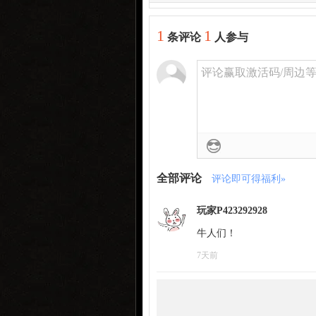
1
1
条评论
人参与
评论赢取激活码/周边等奖
全部评论
评论即可得福利»
玩家P423292928
牛人们！
7天前