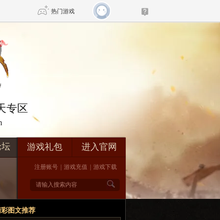
热门游戏
DNF
传奇4
剑网3旗舰版
新天龙八部
在天专区
m
自由
诛仙世界
新仙侠5
论坛
游戏礼包
进入官网
注册账号
|
游戏充值
|
游戏下载
精彩图文推荐