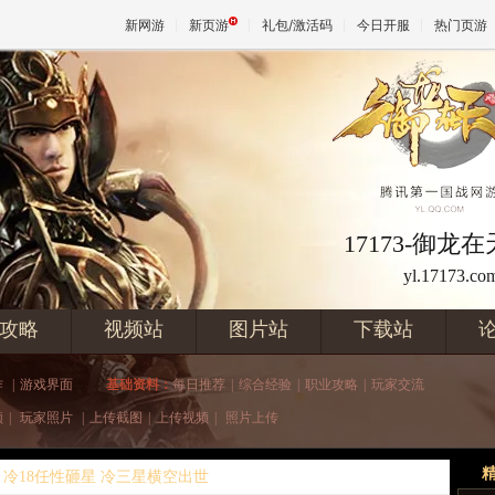
新网游
新页游
礼包/激活码
今日开服
热门页游
魔兽
天堂
17173-御龙
yl.17173.co
王权与
攻略
视频站
图片站
下载站
作
|
游戏界面
基础资料：
每日推荐
|
综合经验
|
职业攻略
|
玩家交流
频
|
玩家照片
|
上传截图
|
上传视频
|
照片上传
冷18任性砸星 冷三星横空出世