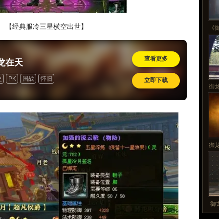
【经典服冷三星横空出世】
《
查看更多
龙在天
史
PK
国战
怀旧
立即下载
御
御
御