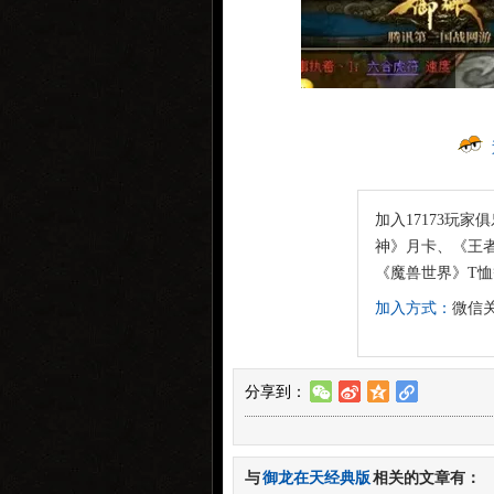
加入17173玩家
神》月卡、《王者
《魔兽世界》T
加入方式：
微信关
分享到：
w
t
z
l
与
御龙在天经典版
相关的文章有：