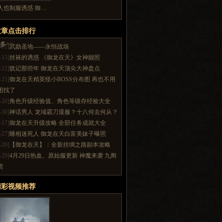
人也制服诱惑 御…
文章点击排行
多>>
-01]
武勋圣地——永恒战场
-15]
丝袜的诱惑 《御龙在天》女神靓照
-22]
犹记那些年 御龙在天顶尖大神盘点
-21]
御龙在天精英怪小BOSS分布图 再也不用
图找了
-20]
角色升级经验值、角色等级存经验大全
-30]
神话男人 龙域霸刀退服？十八何去何从？
-17]
御龙在天升级攻略 全部任务成就大全
-27]
睡相迷死人 御龙在天白富美妹子曝照
-20]
【御龙在天】：全新丝绸之路副本攻略
-29]
4月29日热血、原始服更新 神魔来袭 九阁
赏
精彩视频推荐
多>>