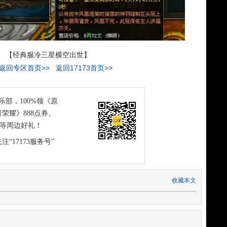
【经典服冷三星横空出世】
返回专区首页>>
返回17173首页>>
俱乐部，100%领《原
荣耀》888点券、
恤等周边好礼！
注“17173服务号”
收藏本文