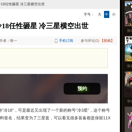
更
冷18任性砸星 冷三星横空出世
字号：
大
中
小
18任性砸星 冷三星横空出世
御
作者：唯一
手机订阅
参与评论(
1
)
【投稿】
御
预约
带
“冷18”，可是最近又出现了一个新的称号“冷3星”，这个称号
材料签名，结果变为了三星套，可以看见很多装备都是保留11X