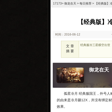
17173
>
御龙在天
>
每日推荐
> 【经典版】
【经典版】冷
时间：2016-06-12
23:12
经典服冷三星横空出世
文 章
摘 要
御龙在天
孤星冷月 经典服国王，外号人称
的由来是冷月砸12X，并没有绑定
效果。