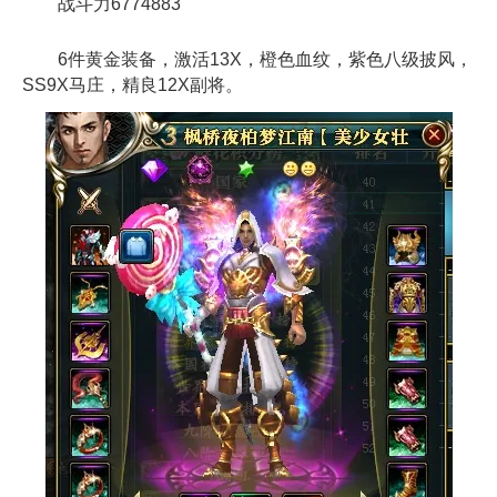
战斗力6774883
6件黄金装备，激活13X，橙色血纹，紫色八级披风，
SS9X马庄，精良12X副将。