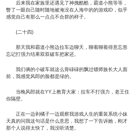
后来我在家族里还遇见了神拽酷酷，霸道小熊等等，
瞥了一眼自己随时随地被淹没在人海中的的游戏ID，似乎
感觉自己有那么一点点不合群的样子。
(二十四)
那天我和霸道小熊边拉车边聊天，聊着聊着得意忘形
忘记打强力结果双双破车把家还。
我们俩的小破车就这么骨碌碌的飘过镖师族长大人面
前，我感觉风郎的脸都是绿的。
当晚风郎就在YY上教育大家：拉车不打强力，老王住
你隔壁。
正在一边剥橘子一边观察我游戏人生的重装系统小妹
天真的问我这句话是什么意思，我想了一下告诉她，刚才
那个人说得太快了，我没听清楚。