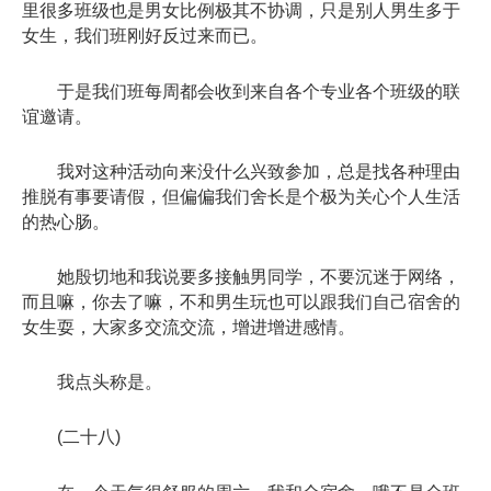
里很多班级也是男女比例极其不协调，只是别人男生多于
女生，我们班刚好反过来而已。
于是我们班每周都会收到来自各个专业各个班级的联
谊邀请。
我对这种活动向来没什么兴致参加，总是找各种理由
推脱有事要请假，但偏偏我们舍长是个极为关心个人生活
的热心肠。
她殷切地和我说要多接触男同学，不要沉迷于网络，
而且嘛，你去了嘛，不和男生玩也可以跟我们自己宿舍的
女生耍，大家多交流交流，增进增进感情。
我点头称是。
(二十八)