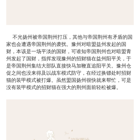
不光扬州被帝国荆州打压，其他与帝国荆州有矛盾的国
家也会遭遇帝国荆州的袭扰。豫州对暗盟益州发起的国
财，本该是一场平淡的国财，可谁知帝国荆州也对暗盟青
州发起了国财，指挥发现豫州的招财猫在益州阳平关，于
是帝国荆州集结大部队直接快马加鞭直追阳平关。豫州仓
促之间也没来得及以战车模式防守，在经过换镖处时招财
猫的装甲模式被打爆。虽然盟国扬州很快就来帮忙，可是
没有装甲模式的招财猫在强大的荆州面前轻松被爆。