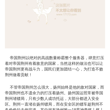
帝国荆州以绝对的高战数量称霸整个服务器，肆意打压
着对帝国荆州有着敌意的国家，当然这样的做法也可以让
帝国荆州更有战斗力，国民们更加团结一心，为打造不败
荆州做着贡献！
不管帝国荆州怎么强大，扬州始终是他的敌对国家，而
帝国荆州也不遗余力的打压着扬州。扬州国运照常被帝国
荆州堵镖局，只有少数人成功托运，大部分都进入安全
区。荆州一直堵在扬州镖局，而在安全区的镖车趁荆州不
备偷偷拉去华容道，其中就有扬州唯一18星神豪悠丨悠丨