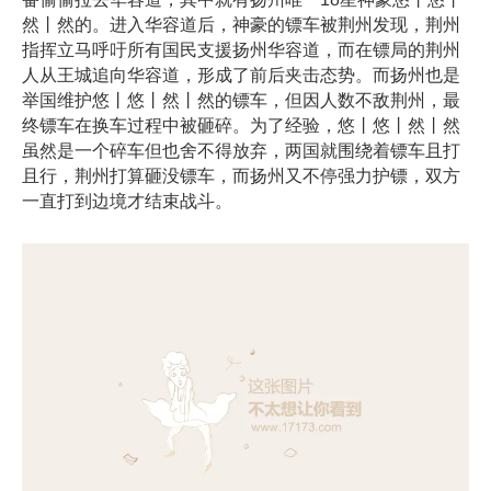
然丨然的。进入华容道后，神豪的镖车被荆州发现，荆州
指挥立马呼吁所有国民支援扬州华容道，而在镖局的荆州
人从王城追向华容道，形成了前后夹击态势。而扬州也是
举国维护悠丨悠丨然丨然的镖车，但因人数不敌荆州，最
终镖车在换车过程中被砸碎。为了经验，悠丨悠丨然丨然
虽然是一个碎车但也舍不得放弃，两国就围绕着镖车且打
且行，荆州打算砸没镖车，而扬州又不停强力护镖，双方
一直打到边境才结束战斗。