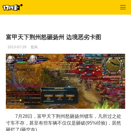
御龙在天
>
每日推荐
>
正文
富甲天下荆州怒砸扬州 边境恶劣卡图
2013-07-29
怒风
7月28日，富甲天下荆州怒砸扬州镖车，凡所过之处
寸车不存，甚至有些车辆不仅仅是砸破(95%经验)，居然
砸烂了(砸空血)。