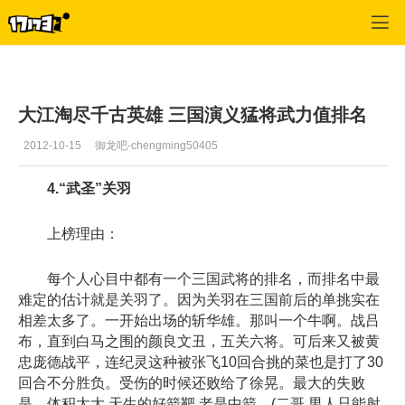
御龙在天
>
每日推荐
>
正文
大江淘尽千古英雄 三国演义猛将武力值排名
2012-10-15
御龙吧-chengming50405
4.“武圣”关羽
上榜理由：
每个人心目中都有一个三国武将的排名，而排名中最
难定的估计就是关羽了。因为关羽在三国前后的单挑实在
相差太多了。一开始出场的斩华雄。那叫一个牛啊。战吕
布，直到白马之围的颜良文丑，五关六将。可后来又被黄
忠庞德战平，连纪灵这种被张飞10回合挑的菜也是打了30
回合不分胜负。受伤的时候还败给了徐晃。最大的失败
是，体积太大,天生的好箭靶,老是中箭....(二哥,男人只能射