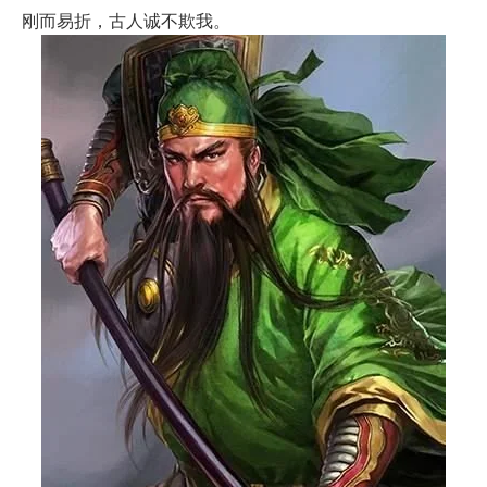
刚而易折，古人诚不欺我。