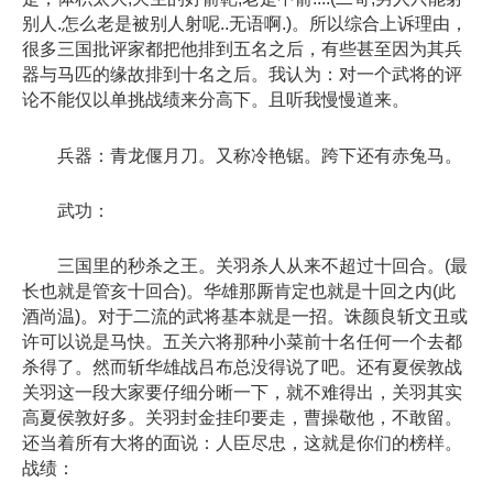
别人.怎么老是被别人射呢..无语啊.)。所以综合上诉理由，
很多三国批评家都把他排到五名之后，有些甚至因为其兵
器与马匹的缘故排到十名之后。我认为：对一个武将的评
论不能仅以单挑战绩来分高下。且听我慢慢道来。
兵器：青龙偃月刀。又称冷艳锯。跨下还有赤兔马。
武功：
三国里的秒杀之王。关羽杀人从来不超过十回合。(最
长也就是管亥十回合)。华雄那厮肯定也就是十回之内(此
酒尚温)。对于二流的武将基本就是一招。诛颜良斩文丑或
许可以说是马快。五关六将那种小菜前十名任何一个去都
杀得了。然而斩华雄战吕布总没得说了吧。还有夏侯敦战
关羽这一段大家要仔细分晰一下，就不难得出，关羽其实
高夏侯敦好多。关羽封金挂印要走，曹操敬他，不敢留。
还当着所有大将的面说：人臣尽忠，这就是你们的榜样。
战绩：