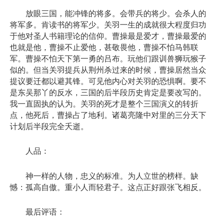
放眼三国，能冲锋的将多。会带兵的将少。会杀人的
将军多。肯读书的将军少。关羽一生的成就很大程度归功
于他对圣人书籍理论的信仰。曹操最是爱才，曹操最爱的
也就是他，曹操不止爱他，甚敬畏他，曹操不怕马韩联
军。曹操不怕天下第一勇的吕布。玩他们跟训兽狮玩猴子
似的。但当关羽提兵从荆州杀过来的时候，曹操居然当众
提议要迁都以避其锋。可见他内心对关羽的恐惧啊。要不
是东吴那丫的反水，三国的后半段历史肯定是要改写的。
我一直固执的认为。关羽的死才是整个三国演义的转折
点，他死后，曹操占了地利。诸葛亮隆中对里的三分天下
计划后半段完全夭逝。
人品：
神一样的人物，忠义的标准。为人立世的榜样。缺
憾：孤高自傲。重小人而轻君子。这点正好跟张飞相反。
最后评语：