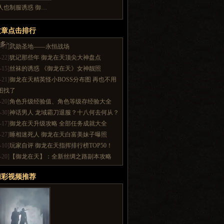
人也制服诱惑 御…
文章点击排行
多>>
-01]
武勋圣地——永恒战场
-22]
犹记那些年 御龙在天顶尖大神盘点
-15]
丝袜的诱惑 《御龙在天》女神靓照
-21]
御龙在天精英怪小BOSS分布图 再也不用
图找了
-20]
角色升级经验值、角色等级存经验大全
-30]
神话男人 龙域霸刀退服？十八何去何从？
-17]
御龙在天升级攻略 全部任务成就大全
-27]
睡相迷死人 御龙在天白富美妹子曝照
-10]
玩家自评 御龙在天指挥排行榜TOP50！
-20]
【御龙在天】：全新丝绸之路副本攻略
精彩视频推荐
多>>