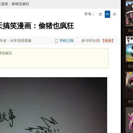
更
笑漫画：偷猪也疯狂
字号：
大
中
小
天搞笑漫画：偷猪也疯狂
御
作者：光学里萌莱蒙
手机订阅
参与评论(
0
)
【投稿】
猪也疯狂
御
带