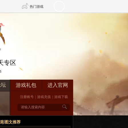
热门游戏
DNF
传奇4
剑网3旗舰版
新天龙八部
在天专区
m
自由
诛仙世界
新仙侠5
论坛
游戏礼包
进入官网
注册账号
|
游戏充值
|
游戏下载
精彩图文推荐