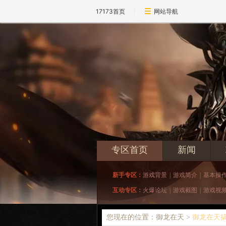
17173首页
网站导航
专区首页
新闻
新手专区：
游戏背景
|
游戏简介
|
基本操
互动专区：
火爆论坛
|
游戏截图
|
游戏视
您现在的位置：御龙在天 >
御龙在天