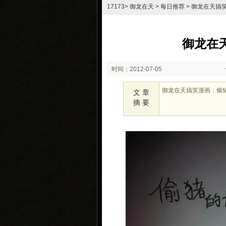
17173
>
御龙在天
>
每日推荐
> 御龙在天搞
御龙在
时间：2012-07-05
17:31
御龙在天搞笑漫画：偷
文 章
摘 要