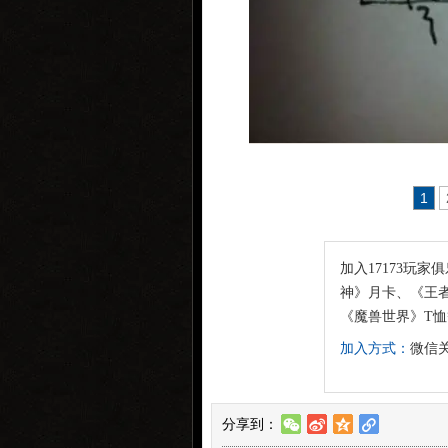
1
加入17173玩家
神》月卡、《王者
《魔兽世界》T
加入方式：
微信关
分享到：
w
t
z
l