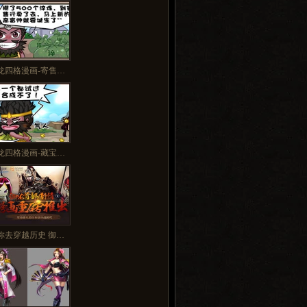
多>>
龙四格漫画-寄售…
龙四格漫画-藏宝…
你去穿越历史 御…