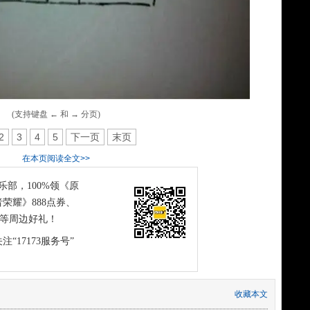
(支持键盘 ← 和 → 分页)
2
3
4
5
下一页
末页
在本页阅读全文>>
俱乐部，100%领《原
荣耀》888点券、
恤等周边好礼！
注“17173服务号”
收藏本文