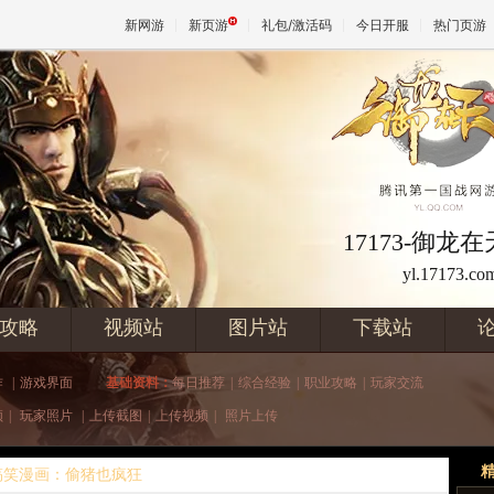
新网游
新页游
礼包/激活码
今日开服
热门页游
魔兽
天堂
17173-御龙
yl.17173.co
王权与
攻略
视频站
图片站
下载站
作
|
游戏界面
基础资料：
每日推荐
|
综合经验
|
职业攻略
|
玩家交流
频
|
玩家照片
|
上传截图
|
上传视频
|
照片上传
搞笑漫画：偷猪也疯狂