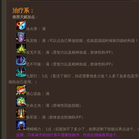
治疗系：
推荐天赋加点
：
冰火弹： 满
风灵散： 满（可以点自己释放技能，也就是国战时候刷功勋的利器！
攻无不克： 满（受智力以及精神加成，群体性BUFF）
坚不可摧： 满（受智力以及精神加成，群体性BUFF）
七星灯： 1点 （复活了就行，你还需要他多少血？人多了血多也是浮
能给自己使用。）
呕心沥血： 满
生命之光： 满（群体性回血技能）
振军策： 满（群体攻击防御BUFF）
殚精竭力： 1点（后面加不了多少了，如果还剩下技能点再点这个。
这测，只有扇子的治疗系不需要技能书，性价比很搞推荐这个。