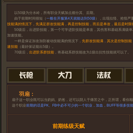
以50级为分水岭，所有职业天赋加点都分其、后期。
由于前期时间很短（
一般在开服第4天就能达到50级
），出现拉怪、抢怪严
技能满的情况下，先满足群攻技能满，再是控制技能，而后是单攻，最后是时限
50级后，出进阶技能，第一个可学进阶技能是单攻，其伤害和基础系满级单
加速技能。
一样是保证加攻加防被动技能满的情况下，
先群攻技能满
，
其次是控制技能
速技能
（最好保证能出5级）。
70级后，
出进阶系群技能
，将基础系群技能改为1级出抗性技能就可以了。
羽扇：
扇子这一职业既可以当奶妈、奶爸，还可以阴人于痛苦之中，正所谓，看你顺
这个职业
前期的话是PK、FB中必不可少的一个职业，加血，BUFF等很多技
前期练级天赋