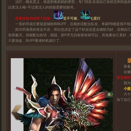
治疗，顾名思义，就是奶爸奶妈的类型，专门给队友或自己加状态和回血的
以复活人呦~不过复活人的技能需要技能书。
需要技能书的两个技能：
坚不可摧、
七星灯
一系的羽扇主要就是辅助和BUFF，后期的话配合队友、单刷FB都是很不错
因为羽扇系的攻击不高，所以也决定了这个职业还是走辅助为好，后期自己
容易被灭。技能配合的话，国战、群P开无目标群攻就可以，其他看自己喜好，
只要加血，BUFF看准时机就行了。
装
装备选
右侧的
要是物防
因为国
小提
六十级
加了自己