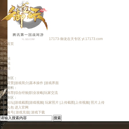
17173-御龙在天专区
yl.17173.com
专区首页
新闻
攻略
视频站
图片站
下载站
论坛
新手专区：
游戏背景
|
游戏简介
|
基本操作
|
游戏界面
基础资料：
每日推荐
|
综合经验
|
职业攻略
|
玩家交流
互动专区：
火爆论坛
|
游戏截图
|
游戏视频
|
玩家照片
|
上传截图
|
上传视频
|
照片上传
游戏礼包
进入官网
注册账号
|
游戏充值
|
游戏下载