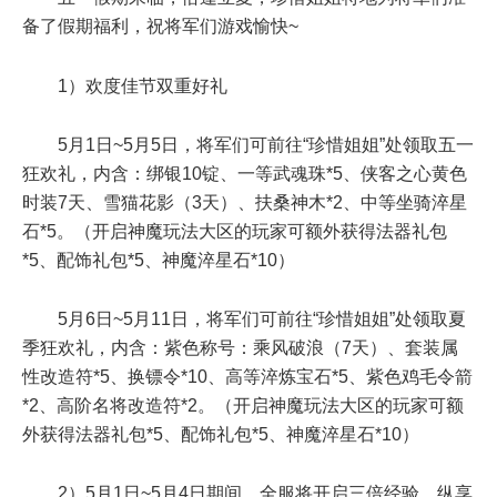
备了假期福利，祝将军们游戏愉快~
1）欢度佳节双重好礼
5月1日~5月5日，将军们可前往“珍惜姐姐”处领取五一
狂欢礼，内含：绑银10锭、一等武魂珠*5、侠客之心黄色
时装7天、雪猫花影（3天）、扶桑神木*2、中等坐骑淬星
石*5。（开启神魔玩法大区的玩家可额外获得法器礼包
*5、配饰礼包*5、神魔淬星石*10）
5月6日~5月11日，将军们可前往“珍惜姐姐”处领取夏
季狂欢礼，内含：紫色称号：乘风破浪（7天）、套装属
性改造符*5、换镖令*10、高等淬炼宝石*5、紫色鸡毛令箭
*2、高阶名将改造符*2。（开启神魔玩法大区的玩家可额
外获得法器礼包*5、配饰礼包*5、神魔淬星石*10）
2）5月1日~5月4日期间，全服将开启三倍经验，纵享