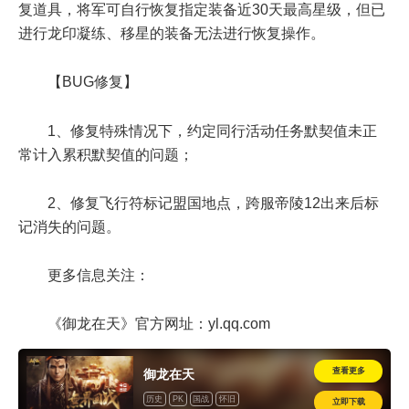
复道具，将军可自行恢复指定装备近30天最高星级，但已
进行龙印凝练、移星的装备无法进行恢复操作。
【BUG修复】
1、修复特殊情况下，约定同行活动任务默契值未正
常计入累积默契值的问题；
2、修复飞行符标记盟国地点，跨服帝陵12出来后标
记消失的问题。
更多信息关注：
《御龙在天》官方网址：yl.qq.com
查看更多
御龙在天
历史
PK
国战
怀旧
立即下载