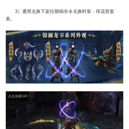
3）通用兑换下架往期锦衣令兑换时装：绯花剪套
装。
点击加载GIF