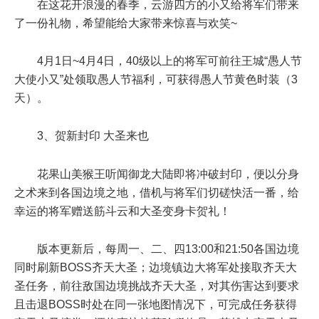
在这花开浪漫的春季，云游四方的小又给将军们带来
了一份礼物，希望能给大家带来惊喜与欢笑~
4月1日~4月4日，40级以上的将军可前往王城“愚人节
大使小又”处领取愚人节福利，可获得愚人节黄色时装（3
天）。
3、贺新封印 大圣来也
花果山美猴王听闻御龙大陆即将冲破封印，便以分身
之术来到各国边境之地，借机与将军们切磋快活一番，给
幸运的将军赠送筋斗云和大圣变身卡贺礼！
版本更新后，每周一、二、四13:00和21:50各国边境
同时刷新BOSS齐天大圣；边境镇边大将军处接取齐天大
圣任务，前往敌国边境挑战齐天大圣，对其伤害达到要求
且击退BOSS时处在同一张地图情况下，可完成任务获得