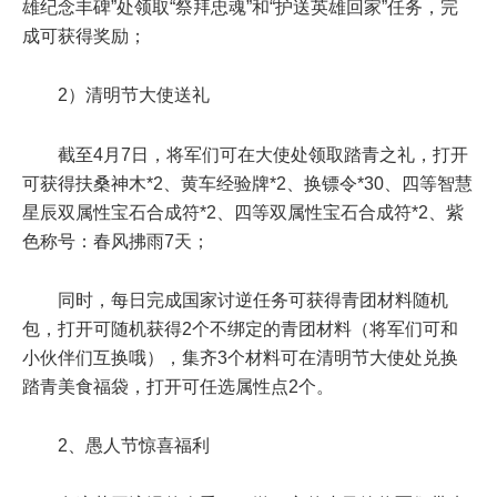
雄纪念丰碑”处领取“祭拜忠魂”和“护送英雄回家”任务，完
成可获得奖励；
2）清明节大使送礼
截至4月7日，将军们可在大使处领取踏青之礼，打开
可获得扶桑神木*2、黄车经验牌*2、换镖令*30、四等智慧
星辰双属性宝石合成符*2、四等双属性宝石合成符*2、紫
色称号：春风拂雨7天；
同时，每日完成国家讨逆任务可获得青团材料随机
包，打开可随机获得2个不绑定的青团材料（将军们可和
小伙伴们互换哦），集齐3个材料可在清明节大使处兑换
踏青美食福袋，打开可任选属性点2个。
2、愚人节惊喜福利