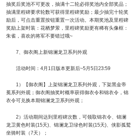
抽奖后奖池不可更改，抽满十二轮必得奖池内全部奖品；
抽满里程碑要求轮数可获得里程碑奖励；最少抽完十轮奖
励后，可点击重置按钮重置一次活动。本期奖池及里程碑
奖励上架时装：花栖梦萦，里程碑奖励更有稀有头像框：
朱雀，喜欢的将军不要错过哦~
7、御衣阁上新锦澜龙卫系列外观
活动时间：4月1日版本更新后~5月5日23:59
1）【御衣阁】上架锦澜龙卫系列外观，下架黑金帝
冕系列外观；御衣阁抽奖时概率获得御衣令和锦衣令，锦
衣令可兑换本期锦澜龙卫系列外观；
2）活动期间达到里程碑次数，可领取锦衣令、锦澜
龙卫黄色时装(15天)、锦澜龙卫绿色时装(15天)、侠影孤鹫
坐骑时装（7天）；