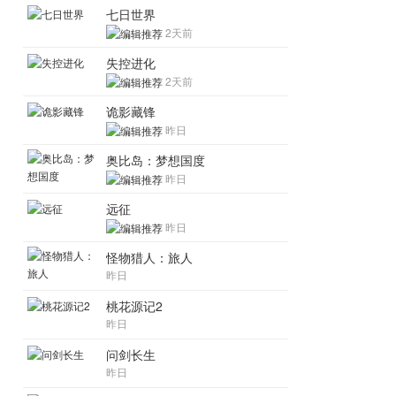
七日世界
2天前
失控进化
2天前
诡影藏锋
昨日
奥比岛：梦想国度
昨日
远征
昨日
怪物猎人：旅人
昨日
桃花源记2
昨日
问剑长生
昨日