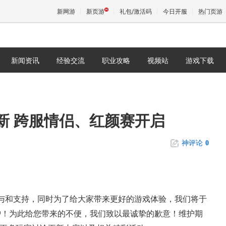
新网游
新页游
礼包/激活码
今日开服
热门页游
新闻资讯
经验交流
职业攻略
视频站
游戏下载
魔兽
天堂
更新 跨服情侣、红颜赛开启
王权与
神评论
0
与和支持，同时为了给大家带来更好的游戏体验，我们将于
新维护！为此给您带来的不便，我们致以最诚挚的歉意！维护期