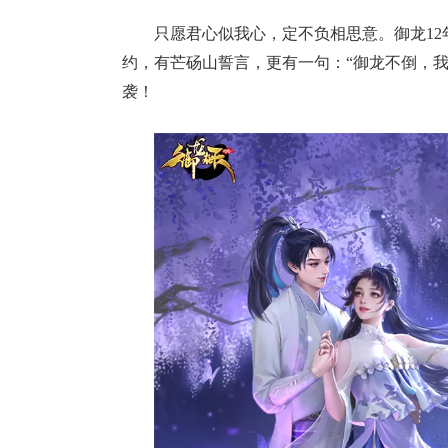
只愿君心似我心，定不负相思意。御龙1
约，有芒砀山誓言，更有一句：“御龙不倒，
袭！
17周年庆
爆开启