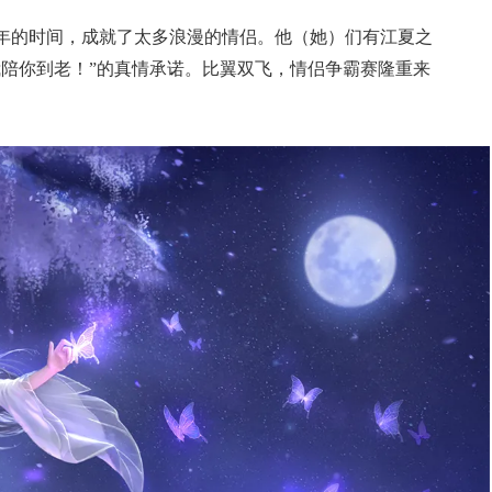
2年的时间，成就了太多浪漫的情侣。他（她）们有江夏之
我陪你到老！”的真情承诺。比翼双飞，情侣争霸赛隆重来
典 争霸赛大区火
一看吓一跳：雷死人不偿
的囧图集（1171）