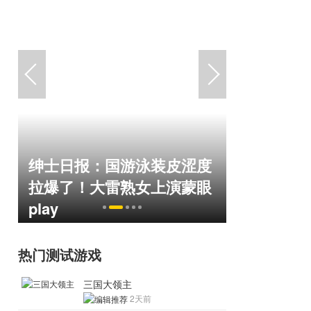
绅士日报：国游泳装皮涩度
巅峰在线1
命
拉爆了！大雷熟女上演蒙眼
游，如今
play
来了！
热门测试游戏
三国大领主
2天前