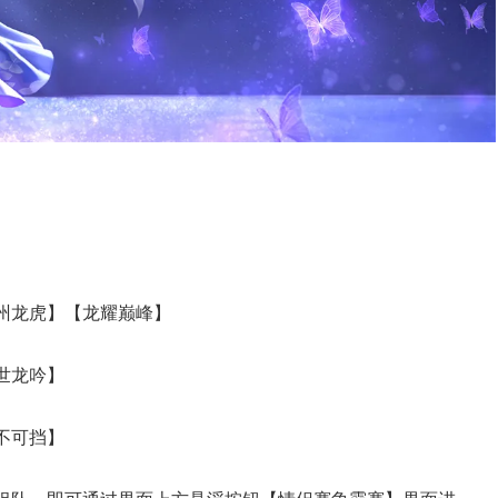
州龙虎】【龙耀巅峰】
世龙吟】
不可挡】